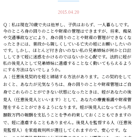
2015.04.20
Ｑ：私は現在70歳で夫は他界し、子供はおらず、一人暮らしです。
今のところ身の回りのことや財産の管理はできますが、将来、痴呆
や交通事故などにより、身の回りのことや財産の管理ができなくな
ったときには、普段から親しくしている亡夫の姪にお願いしたいの
です。しかし、ほとんど付き合いのない私の兄弟姉妹が何かと口出
ししてきて姪に迷惑をかけるのではないかと心配です。法的に姪が
私の後見人として兄弟姉妹に遠慮することなく動いてもらえるよう
にする方法はないでしょうか。
Ａ：任意後見契約を姪と締結する方法があります。この契約をして
おくと、あなたが元気なうちは、身の回りのことや財産管理はご自
身でこれらのことができない状態になったときは、姪があなたの後
見人（任意後見人といいます）として、あなたの療養看護や財産管
理をすることができるようになります。姪が後見人になってから月
額数万円の報酬を支払うことを予め約束しておくこともできますの
で、姪に遠慮することもありません。後見人を監督する人（任意後
見監督人）を家庭裁判所が選任してくれますので、安心です。な