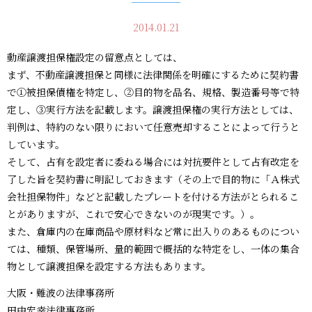
2014.01.21
動産譲渡担保権設定の留意点としては、
まず、不動産譲渡担保と同様に法律関係を明確にするために契約書
で①被担保債権を特定し、②目的物を品名、規格、製造番号等で特
定し、③実行方法を記載します。譲渡担保権の実行方法としては、
判例は、特約のない限りにおいて任意売却することによって行うと
しています。
そして、占有を設定者に委ねる場合には対抗要件として占有改定を
了した旨を契約書に明記しておきます（その上で目的物に「Ａ株式
会社担保物件」などと記載したプレートを付ける方法がとられるこ
とがありますが、これで安心できないのが現実です。）。
また、倉庫内の在庫商品や原材料など常に出入りのあるものについ
ては、種類、保管場所、量的範囲で概括的な特定をし、一体の集合
物として譲渡担保を設定する方法もあります。
大阪・難波の法律事務所
田中宏幸法律事務所