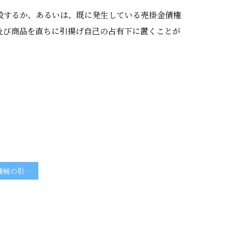
殺するか、あるいは、既に発生している売掛金債権
及び商品を直ちに引揚げ自己の占有下に置くことが
所有権留保付の機械の引揚げ方法