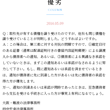
優劣
COLUMN
2014.05.09
Ｑ：取引先が有する債権を譲り受けたのですが、他社も同じ債権を
譲り受けていることが判明しました。どうすればよいですか。
Ａ：この場合は、第三者に対する対抗の問題ですので、①確定日付
のある証書（通常は配達証明付きの書留内容証明郵便）による譲渡
人から債務者への通知、あるいは、②債務者による異議なき承諾を
していないときは、まずこの通知あるいは承諾がなされるように努
力して下さい。もし、既に通知あるいは承諾を済ませているとき
は、通知が債務者に先に到達した方があるいは先に債務者の承諾を
得た方が優先します。
万一、通知の到達あるいは承諾が同時であったときは、至急債務者
から支払を受ける手続きに入った方が事実上有利になるでしょう。
大阪・難波の法律事務所
田中宏幸法律事務所