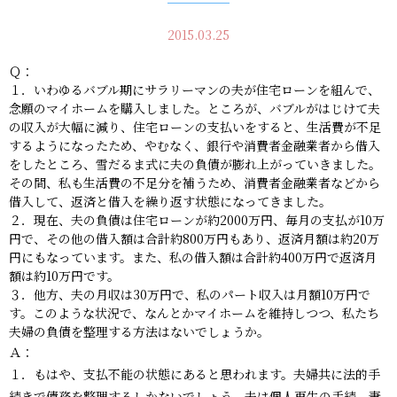
2015.03.25
Ｑ：
１．いわゆるバブル期にサラリーマンの夫が住宅ローンを組んで、
念願のマイホームを購入しました。ところが、バブルがはじけて夫
の収入が大幅に減り、住宅ローンの支払いをすると、生活費が不足
するようになったため、やむなく、銀行や消費者金融業者から借入
をしたところ、雪だるま式に夫の負債が膨れ上がっていきました。
その間、私も生活費の不足分を補うため、消費者金融業者などから
借入して、返済と借入を繰り返す状態になってきました。
２．現在、夫の負債は住宅ローンが約2000万円、毎月の支払が10万
円で、その他の借入額は合計約800万円もあり、返済月額は約20万
円にもなっています。また、私の借入額は合計約400万円で返済月
額は約10万円です。
３．他方、夫の月収は30万円で、私のパート収入は月額10万円で
す。このような状況で、なんとかマイホームを維持しつつ、私たち
夫婦の負債を整理する方法はないでしょうか。
Ａ：
１．もはや、支払不能の状態にあると思われます。夫婦共に法的手
続きで債務を整理するしかないでしょう。夫は個人再生の手続、妻