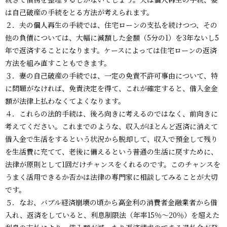
は自己破産の手続をとる方法が考えられます。
２．夫の個人再生の手続では、住宅ローンの支払を続けつつ、その
他の負債については、大幅に減額した金額（5分の1）を3年ないし5
年で返済することになります。ケースによっては住宅ローンの返済
方法を組み直すこともできます。
３．妻の自己破産の手続では、一定の免責不許可事由について、特
に問題がなければ、免責決定を得て、これが確定すると、借入金金
額が法律上払わなくてよくなります。
４．これらの法的手続は、後ろ向きに考えるのではなく、前向きに
考えてください。これまでのような、収入がほとんど返済に消えて
借入金で生活をするという状況から脱却して、収入で預金して残り
を生活費に充てて、老後に備えるという普通の生活に戻すために、
法律が原則として1回だけチャンスをくれるのです。このチャンスを
うまく活用できるか否かは法律の専門家に相談してみることが大切
です。
５．なお、バブル経済崩壊の頃から高金利の消費者金融業者から借
入れ、返済をしていると、利息制限法（年率15％～20％）を超えた